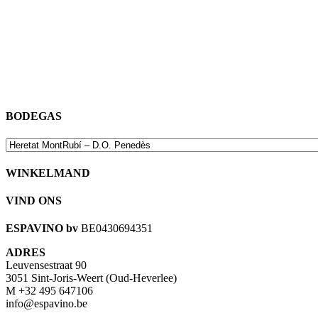
One Night’s Rosé 2022
15,20
€
Sumoll, Garnacha, Xarel.lo, sobre lías
BODEGAS
WINKELMAND
VIND ONS
ESPAVINO bv
BE0430694351
ADRES
Leuvensestraat 90
3051 Sint-Joris-Weert (Oud-Heverlee)
M +32 495 647106
info@espavino.be