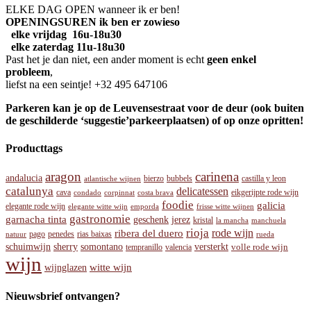
ELKE DAG OPEN wanneer ik er ben!
OPENINGSUREN ik ben er zowieso
elke vrijdag 16u-18u30
elke zaterdag 11u-18u30
Past het je dan niet, een ander moment is echt
geen enkel
probleem
,
liefst na een seintje! +32 495 647106
Parkeren kan je op de Leuvensestraat voor de deur (ook buiten
de geschilderde ‘suggestie’parkeerplaatsen) of op onze opritten!
Producttags
aragon
carinena
andalucia
bierzo
bubbels
castilla y leon
atlantische wijnen
catalunya
delicatessen
cava
eikgerijpte rode wijn
condado
costa brava
corpinnat
foodie
galicia
elegante rode wijn
emporda
frisse witte wijnen
elegante witte wijn
gastronomie
garnacha tinta
jerez
geschenk
kristal
la mancha
manchuela
rioja
rode wijn
ribera del duero
pago
penedes
rias baixas
rueda
natuur
sherry
versterkt
schuimwijn
somontano
tempranillo
valencia
volle rode wijn
wijn
witte wijn
wijnglazen
Nieuwsbrief ontvangen?