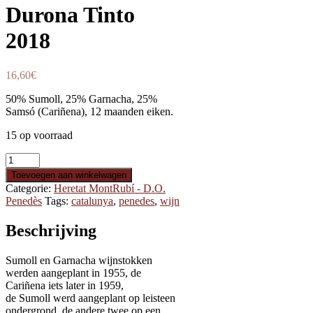
Durona Tinto
2018
16,60
€
50% Sumoll, 25% Garnacha, 25%
Samsó (Cariñena), 12 maanden eiken.
15 op voorraad
Durona
Tinto
Toevoegen aan winkelwagen
2018
Categorie:
Heretat MontRubí - D.O.
aantal
Penedès
Tags:
catalunya
,
penedes
,
wijn
Beschrijving
Sumoll en Garnacha wijnstokken
werden aangeplant in 1955, de
Cariñena iets later in 1959,
de Sumoll werd aangeplant op leisteen
ondergrond, de andere twee op een