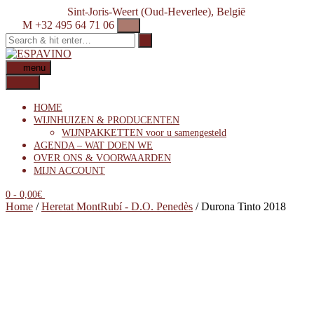
Skip
Sint-Joris-Weert (Oud-Heverlee), België
to
M +32 495 64 71 06
content
menu
HOME
WIJNHUIZEN & PRODUCENTEN
WIJNPAKKETTEN voor u samengesteld
AGENDA – WAT DOEN WE
OVER ONS & VOORWAARDEN
MIJN ACCOUNT
0
- 0,00€
Home
/
Heretat MontRubí - D.O. Penedès
/ Durona Tinto 2018