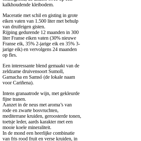
kalkhoudende kleibodem.
Maceratie met schil en gisting in grote
eiken vaten van 1.500 liter met behulp
van druifeigen gisten.
Rijping gedurende 12 maanden in 300
liter Franse eiken vaten (30% nieuwe
Franse eik, 35% 2-jarige eik en 35% 3-
jarige eik) en vervolgens 24 maanden
op fles.
Een interessante blend gemaakt van de
zeldzame druivensoort Sumoll,
Garnacha en Samsó (de lokale naam
voor Cariñena).
Intens granaatrode wijn, met gekleurde
fijne tranen.
Aanzet in de neus met aroma’s van
rode en zwarte bosvruchten,
mediterrane kruiden, geroosterde tonen,
toetsje leder, aards karakter met een
mooie koele mineraliteit.
In de mond een heerlijke combinatie
van fris rood fruit en verse kruiden, in